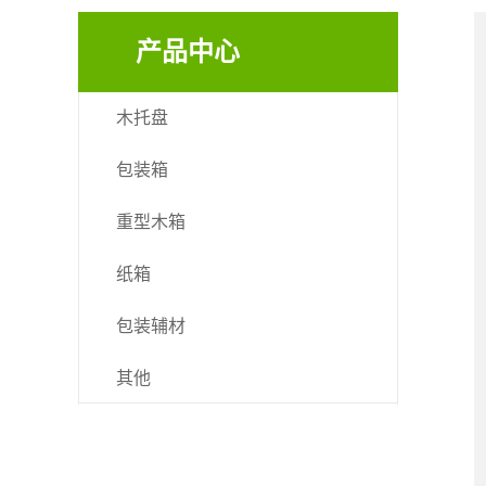
产品中心
木托盘
包装箱
重型木箱
纸箱
包装辅材
其他