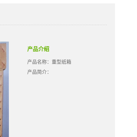
产品介绍
产品名称：重型纸箱
产品简介：