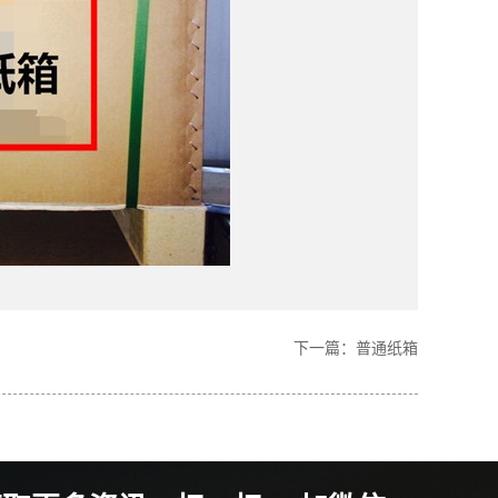
下一篇：
普通纸箱