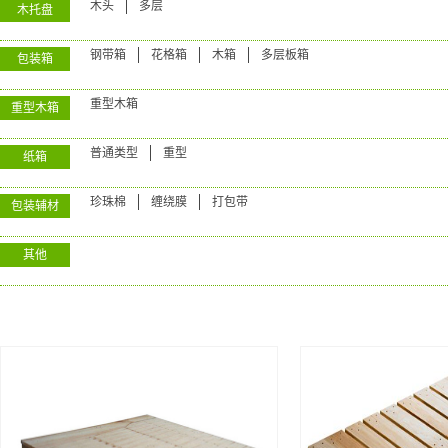
木头
多层
木托盘
钢带箱
花格箱
木箱
多层板箱
包装箱
重型木箱
重型木箱
普通类型
重型
纸箱
珍珠棉
缠绕膜
打包带
包装辅材
其他