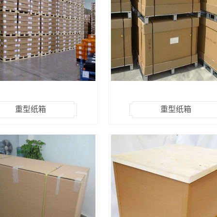
重型纸箱
重型纸箱