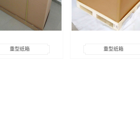
重型纸箱
重型纸箱