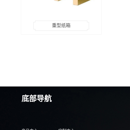
重型纸箱
底部导航