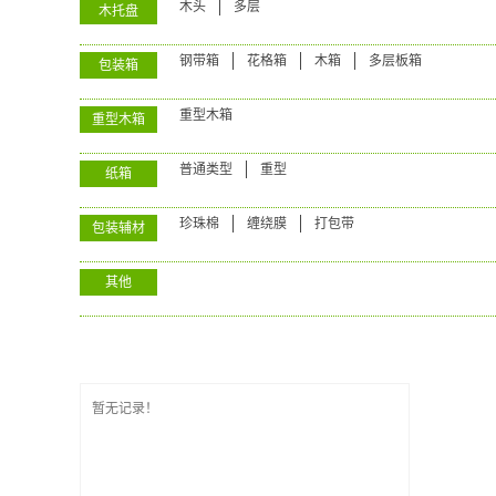
木头
多层
木托盘
钢带箱
花格箱
木箱
多层板箱
包装箱
重型木箱
重型木箱
普通类型
重型
纸箱
珍珠棉
缠绕膜
打包带
包装辅材
其他
暂无记录！