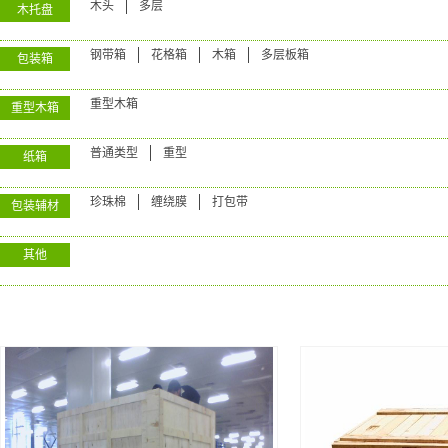
木头
多层
木托盘
钢带箱
花格箱
木箱
多层板箱
包装箱
重型木箱
重型木箱
普通类型
重型
纸箱
珍珠棉
缠绕膜
打包带
包装辅材
其他